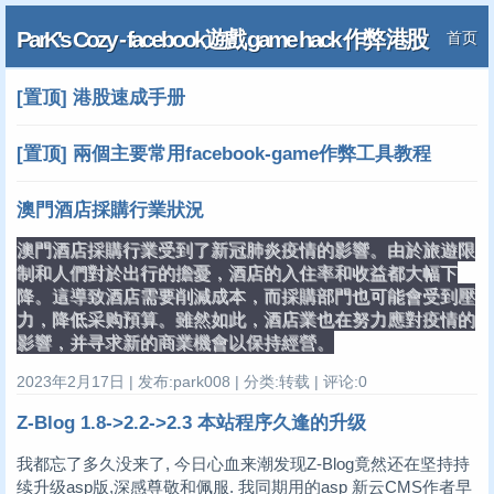
ParK's Cozy - facebook遊戲 game hack 作弊 港股
首页
技术
[置顶] 港股速成手册
[置顶] 兩個主要常用facebook-game作弊工具教程
澳門酒店採購行業狀況
澳門酒店採購行業受到了新冠肺炎疫情的影響。由於旅遊限
制和人們對於出行的擔憂，酒店的入住率和收益都大幅下
降。這導致酒店需要削減成本，而採購部門也可能會受到壓
力，降低采购預算。雖然如此，酒店業也在努力應對疫情的
影響，并寻求新的商業機會以保持經營。
2023年2月17日 | 发布:park008 | 分类:转载 | 评论:0
Z-Blog 1.8->2.2->2.3 本站程序久逢的升级
我都忘了多久没来了, 今日心血来潮发现Z-Blog竟然还在坚持持
续升级asp版,深感尊敬和佩服. 我同期用的asp 新云CMS作者早