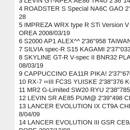
3 LEVIN GT-APEX AE86 TR4U 2'36"1
4 ROADSTER S Special NA6C GAO 2'
28
5 IMPREZA WRX type R STi Version 
OREA 2008/03/19
6 S2000 AP1 ALEX^^ 2'36"958 TAIWAN
7 SILVIA spec-R S15 KAGAMI 2'37"03
8 SKYLINE GT-R V-spec II BNR32 PL
08/03/19
9 CAPPUCCINO EA11R PIKA! 2'37"67
10 RX-7 ∞III FC3S YUISKE 2'38"376 
11 MR2 G-Limited SW20 RYU 2'38"78
12 LEVIN SR AE85 PUM@ 2'39"498 CH
13 LANCER EVOLUTION IX CT9A CHR
8/04/09
14 LANCER EVOLUTION III GSR CE9A