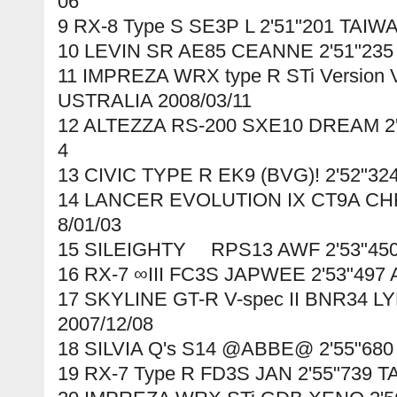
06
9 RX-8 Type S SE3P L 2'51"201 TAIW
10 LEVIN SR AE85 CEANNE 2'51"235
11 IMPREZA WRX type R STi Version 
USTRALIA 2008/03/11
12 ALTEZZA RS-200 SXE10 DREAM 2'
4
13 CIVIC TYPE R EK9 (BVG)! 2'52"32
14 LANCER EVOLUTION IX CT9A CHR
8/01/03
15 SILEIGHTY RPS13 AWF 2'53"450
16 RX-7 ∞III FC3S JAPWEE 2'53"497
17 SKYLINE GT-R V-spec II BNR34 L
2007/12/08
18 SILVIA Q's S14 @ABBE@ 2'55"680
19 RX-7 Type R FD3S JAN 2'55"739 T