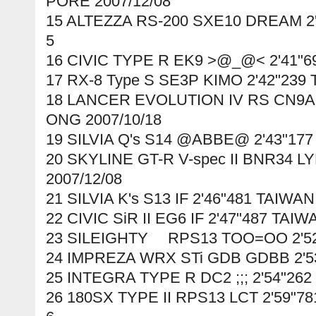
PORE 2007/12/08
15 ALTEZZA RS-200 SXE10 DREAM 2'
5
16 CIVIC TYPE R EK9 >@_@< 2'41"69
17 RX-8 Type S SE3P KIMO 2'42"239 
18 LANCER EVOLUTION IV RS CN9A 
ONG 2007/10/18
19 SILVIA Q's S14 @ABBE@ 2'43"177
20 SKYLINE GT-R V-spec II BNR34 L
2007/12/08
21 SILVIA K's S13 IF 2'46"481 TAIWAN
22 CIVIC SiR II EG6 IF 2'47"487 TAIW
23 SILEIGHTY RPS13 TOO=OO 2'52"
24 IMPREZA WRX STi GDB GDBB 2'53
25 INTEGRA TYPE R DC2 ;;; 2'54"262
26 180SX TYPE II RPS13 LCT 2'59"7