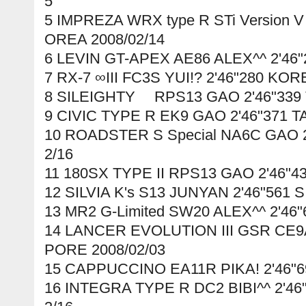
5
5 IMPREZA WRX type R STi Version 
OREA 2008/02/14
6 LEVIN GT-APEX AE86 ALEX^^ 2'46"
7 RX-7 ∞III FC3S YUI!? 2'46"280 KOR
8 SILEIGHTY RPS13 GAO 2'46"339 
9 CIVIC TYPE R EK9 GAO 2'46"371 T
10 ROADSTER S Special NA6C GAO 2
2/16
11 180SX TYPE II RPS13 GAO 2'46"4
12 SILVIA K's S13 JUNYAN 2'46"561
13 MR2 G-Limited SW20 ALEX^^ 2'46"
14 LANCER EVOLUTION III GSR CE9A
PORE 2008/02/03
15 CAPPUCCINO EA11R PIKA! 2'46"6
16 INTEGRA TYPE R DC2 BIBI^^ 2'4