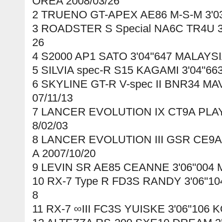
OREA 2008/03/26
2 TRUENO GT-APEX AE86 M-S-M 3'03
3 ROADSTER S Special NA6C TR4U 3
26
4 S2000 AP1 SATO 3'04"647 MALAYSI
5 SILVIA spec-R S15 KAGAMI 3'04"66
6 SKYLINE GT-R V-spec II BNR34 MA
07/11/13
7 LANCER EVOLUTION IX CT9A PLAY
8/02/03
8 LANCER EVOLUTION III GSR CE9A 
A 2007/10/20
9 LEVIN SR AE85 CEANNE 3'06"004 
10 RX-7 Type R FD3S RANDY 3'06"10
8
11 RX-7 ∞III FC3S YUISKE 3'06"106 