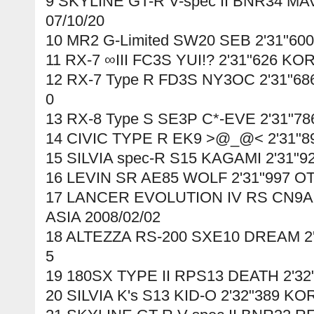
9 SKYLINE GT-R V-spec II BNR34 MA
07/10/20
10 MR2 G-Limited SW20 SEB 2'31"60
11 RX-7 ∞III FC3S YUI!? 2'31"626 KO
12 RX-7 Type R FD3S NY3OC 2'31"6
0
13 RX-8 Type S SE3P C*-EVE 2'31"78
14 CIVIC TYPE R EK9 >@_@< 2'31"8
15 SILVIA spec-R S15 KAGAMI 2'31"9
16 LEVIN SR AE85 WOLF 2'31"997 OT
17 LANCER EVOLUTION IV RS CN9A 
ASIA 2008/02/02
18 ALTEZZA RS-200 SXE10 DREAM 2'
5
19 180SX TYPE II RPS13 DEATH 2'32
20 SILVIA K's S13 KID-O 2'32"389 KO