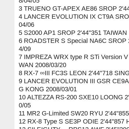
8/04/05
3 TRUENO GT-APEX AE86 SROP 2'44"
4 LANCER EVOLUTION IX CT9A SROP
04/06
5 S2000 AP1 SROP 2'44"351 TAIWAN 
6 ROADSTER S Special NA6C SROP 2
4/09
7 IMPREZA WRX type R STi Version V
WAN 2008/03/20
8 RX-7 ∞III FC3S LEON 2'44"718 SI
9 LANCER EVOLUTION III GSR CE9
G KONG 2008/03/01
10 ALTEZZA RS-200 SXE10 LOONG 2'
0/05
11 MR2 G-Limited SW20 RYU 2'44"85
12 RX-8 Type S SE3P ODIE 2'44"857