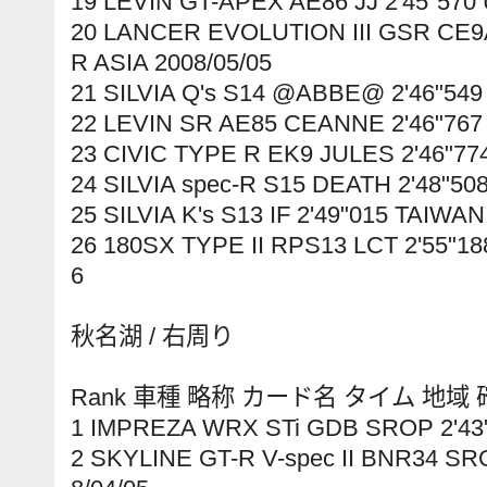
19 LEVIN GT-APEX AE86 JJ 2'45"570 
20 LANCER EVOLUTION III GSR CE9A
R ASIA 2008/05/05
21 SILVIA Q's S14 @ABBE@ 2'46"549
22 LEVIN SR AE85 CEANNE 2'46"767
23 CIVIC TYPE R EK9 JULES 2'46"77
24 SILVIA spec-R S15 DEATH 2'48"50
25 SILVIA K's S13 IF 2'49"015 TAIWAN
26 180SX TYPE II RPS13 LCT 2'55"1
6
秋名湖 / 右周り
Rank 車種 略称 カード名 タイム 地域
1 IMPREZA WRX STi GDB SROP 2'43"
2 SKYLINE GT-R V-spec II BNR34 SR