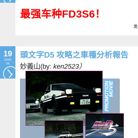
最强车种FD3S6！
发
19
頭文字D5 攻略之車種分析報告
2009
04
妙義山(by:
ken2523）