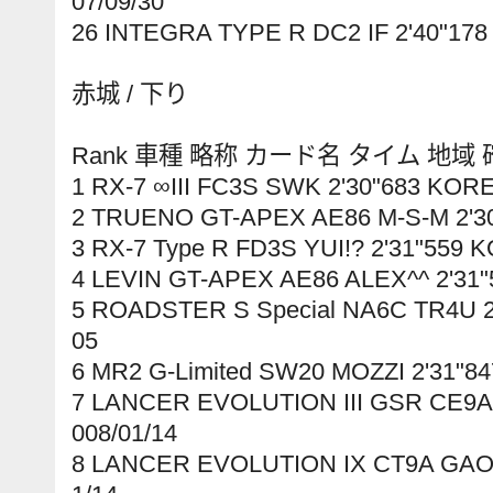
07/09/30
26 INTEGRA TYPE R DC2 IF 2'40"178
赤城 / 下り
Rank 車種 略称 カード名 タイム 地域
1 RX-7 ∞III FC3S SWK 2'30"683 KORE
2 TRUENO GT-APEX AE86 M-S-M 2'30
3 RX-7 Type R FD3S YUI!? 2'31"559 
4 LEVIN GT-APEX AE86 ALEX^^ 2'31"
5 ROADSTER S Special NA6C TR4U 2
05
6 MR2 G-Limited SW20 MOZZI 2'31"8
7 LANCER EVOLUTION III GSR CE9A 
008/01/14
8 LANCER EVOLUTION IX CT9A GAO 