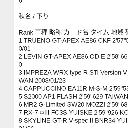
6
秋名 / 下り
Rank 車種 略称 カード名 タイム 地域
1 TRUENO GT-APEX AE86 CKF 2'57"
0/01
2 LEVIN GT-APEX AE86 ODIE 2'58"6
0
3 IMPREZA WRX type R STi Version V
WAN 2008/01/23
4 CAPPUCCINO EA11R M-S-M 2'59"53
5 S2000 AP1 FLASH 2'59"629 TAIWAN
6 MR2 G-Limited SW20 MOZZI 2'59"6
7 RX-7 ∞III FC3S YUISKE 2'59"926 K
8 SKYLINE GT-R V-spec II BNR34 YUI