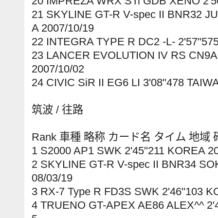
20 IMPREZA WRX STi GDB XENO 2'56
21 SKYLINE GT-R V-spec II BNR32 J
A 2007/10/19
22 INTEGRA TYPE R DC2 -L- 2'57"57
23 LANCER EVOLUTION IV RS CN9A
2007/10/02
24 CIVIC SiR II EG6 LI 3'08"478 TAIW
筑波 / 往路
Rank 車種 略称 カード名 タイム 地域
1 S2000 AP1 SWK 2'45"211 KOREA 20
2 SKYLINE GT-R V-spec II BNR34 SO
08/03/19
3 RX-7 Type R FD3S SWK 2'46"103 K
4 TRUENO GT-APEX AE86 ALEX^^ 2'4