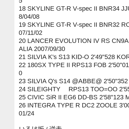
5
18 SKYLINE GT-R V-spec II BNR34 J
8/04/08
19 SKYLINE GT-R V-spec II BNR32 R
07/11/02
20 LANCER EVOLUTION IV RS CN9A 
ALIA 2007/09/30
21 SILVIA K's S13 KID-O 2'49"528 KO
22 180SX TYPE II RPS13 FOB 2'50"
0
23 SILVIA Q's S14 @ABBE@ 2'50"352
24 SILEIGHTY RPS13 TOO=OO 2'55"
25 CIVIC SiR II EG6 DD-BS 2'58"123 
26 INTEGRA TYPE R DC2 ZOOLE 3'00
01/24