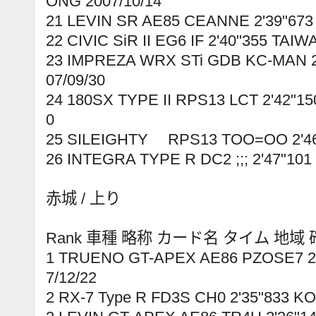
ONG 2007/10/14
21 LEVIN SR AE85 CEANNE 2'39"673
22 CIVIC SiR II EG6 IF 2'40"355 TAIW
23 IMPREZA WRX STi GDB KC-MAN 
07/09/30
24 180SX TYPE II RPS13 LCT 2'42"1
0
25 SILEIGHTY RPS13 TOO=OO 2'46"
26 INTEGRA TYPE R DC2 ;;; 2'47"101
赤城 / 上り
Rank 車種 略称 カード名 タイム 地域
1 TRUENO GT-APEX AE86 PZOSE7 2
7/12/22
2 RX-7 Type R FD3S CH0 2'35"833 KO