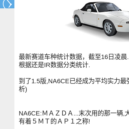
最新赛道车种统计数据，截至16日凌晨.
根据还是IR数据分类统计.
到了1.5版,NA6CE已经成为平均实力最
析)
NA6CE:ＭＡＺＤＡ...末次用的那一辆
有着５ＭＴ的ＡＰ１之称!