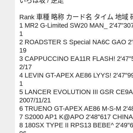
いろは坂 / 逆走
Rank 車種 略称 カード名 タイム 地域
1 MR2 G-Limited SW20 MAN_ 2'47"3
1
2 ROADSTER S Special NA6C GAO 2'
19
3 CAPPUCCINO EA11R FLASH! 2'47"
2/17
4 LEVIN GT-APEX AE86 LYYS! 2'47"
1
5 LANCER EVOLUTION III GSR CE9A 
2007/11/21
6 TRUENO GT-APEX AE86 M-S-M 2'48
7 S2000 AP1 K@APO 2'48"617 CHINA 
8 180SX TYPE II RPS13 BEBE^ 2'49"