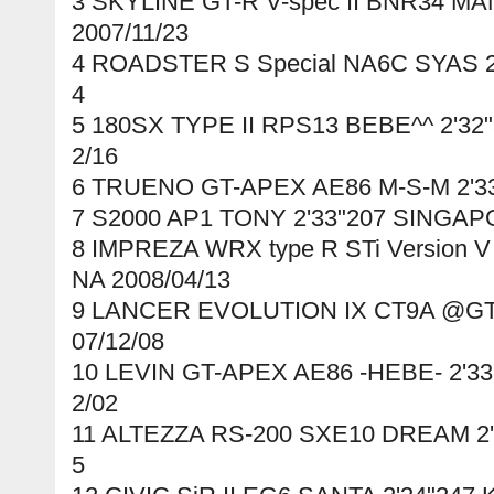
3 SKYLINE GT-R V-spec II BNR34 M
2007/11/23
4 ROADSTER S Special NA6C SYAS 2'
4
5 180SX TYPE II RPS13 BEBE^^ 2'3
2/16
6 TRUENO GT-APEX AE86 M-S-M 2'33
7 S2000 AP1 TONY 2'33"207 SINGAP
8 IMPREZA WRX type R STi Version V
NA 2008/04/13
9 LANCER EVOLUTION IX CT9A @GT-
07/12/08
10 LEVIN GT-APEX AE86 -HEBE- 2'3
2/02
11 ALTEZZA RS-200 SXE10 DREAM 2'
5