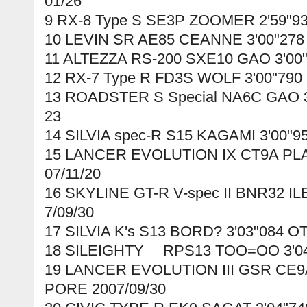
01/26
9 RX-8 Type S SE3P ZOOMER 2'59"9
10 LEVIN SR AE85 CEANNE 3'00"278
11 ALTEZZA RS-200 SXE10 GAO 3'00"
12 RX-7 Type R FD3S WOLF 3'00"790
13 ROADSTER S Special NA6C GAO 3
23
14 SILVIA spec-R S15 KAGAMI 3'00"9
15 LANCER EVOLUTION IX CT9A PLA
07/11/20
16 SKYLINE GT-R V-spec II BNR32 IL
7/09/30
17 SILVIA K's S13 BORD? 3'03"084 O
18 SILEIGHTY RPS13 TOO=OO 3'04"
19 LANCER EVOLUTION III GSR CE9A
PORE 2007/09/30