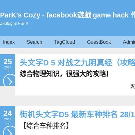
ParK's Cozy - facebook遊戲 game ha
Z-Blog is Fun!!
Index
Search
TagCloud
GuestBook
Admi
25
头文字D 5 对战之九阴真经（攻
2011
02
综合物理知识，很强大的攻略！
发
24
街机头文字D5 最新车种排名 28/1
2011
02
【综合车种排名】