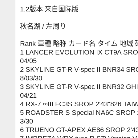
1.2版本 来自国际版
秋名湖 / 左周り
Rank 車種 略称 カード名 タイム 地域
1 LANCER EVOLUTION IX CT9A SROP
04/05
2 SKYLINE GT-R V-spec II BNR34 SR
8/03/30
3 SKYLINE GT-R V-spec II BNR32 GHI
04/21
4 RX-7 ∞III FC3S SROP 2'43"826 TAI
5 ROADSTER S Special NA6C SROP 2
3/30
6 TRUENO GT-APEX AE86 SROP 2'43"