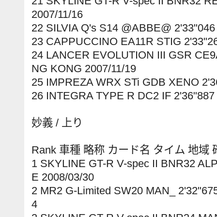
21 SKYLINE GT-R V-spec II BNR32 R
2007/11/16
22 SILVIA Q's S14 @ABBE@ 2'33"046
23 CAPPUCCINO EA11R STIG 2'33"269
24 LANCER EVOLUTION III GSR CE
NG KONG 2007/11/19
25 IMPREZA WRX STi GDB XENO 2'36
26 INTEGRA TYPE R DC2 IF 2'36"887
妙義 / 上り
Rank 車種 略称 カード名 タイム 地域
1 SKYLINE GT-R V-spec II BNR32 AL
E 2008/03/30
2 MR2 G-Limited SW20 MAN_ 2'32"6
4