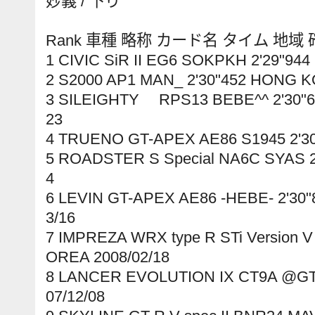
妙義 / 下り
Rank 車種 略称 カード名 タイム 地域
1 CIVIC SiR II EG6 SOKPKH 2'29"944
2 S2000 AP1 MAN_ 2'30"452 HONG K
3 SILEIGHTY RPS13 BEBE^^ 2'30"6
23
4 TRUENO GT-APEX AE86 S1945 2'30
5 ROADSTER S Special NA6C SYAS 2'
4
6 LEVIN GT-APEX AE86 -HEBE- 2'30
3/16
7 IMPREZA WRX type R STi Version 
OREA 2008/02/18
8 LANCER EVOLUTION IX CT9A @GT-
07/12/08