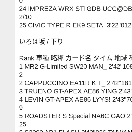
0
24 IMPREZA WRX STi GDB UCC@DB 3
2/10
25 CIVIC TYPE R EK9 SETA! 3'22"01
いろは坂 / 下り
Rank 車種 略称 カード名 タイム 地域
1 MR2 G-Limited SW20 MAN_ 2'42"1
2
2 CAPPUCCINO EA11R KIT_ 2'42"18
3 TRUENO GT-APEX AE86 YING 2'43"
4 LEVIN GT-APEX AE86 LYYS! 2'43"
9
5 ROADSTER S Special NA6C GAO 2'
25