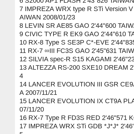
6 S2000 AP1 FLASH 2'43"826 TAIWAN
7 IMPREZA WRX type R STi Version 
AIWAN 2008/01/23
8 LEVIN SR AE85 GAO 2'44"600 TAIW
9 CIVIC TYPE R EK9 GAO 2'44"610 T
10 RX-8 Type S SE3P C*-EVE 2'44"83
11 RX-7 ∞III FC3S GAO 2'45"631 TAI
12 SILVIA spec-R S15 KAGAMI 2'46"2
13 ALTEZZA RS-200 SXE10 DREAM 2'
4
14 LANCER EVOLUTION III GSR CE9A
A 2007/11/21
15 LANCER EVOLUTION IX CT9A PLA
07/11/20
16 RX-7 Type R FD3S RED 2'46"571 
17 IMPREZA WRX STi GDB *J*J* 2'46