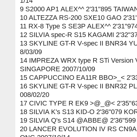
1/14
9 S2000 AP1 ALEX^^ 2'31"895 TAIWAN
10 ALTEZZA RS-200 SXE10 GAO 2'31"
11 RX-8 Type S SE3P ALEX^^ 2'31"97
12 SILVIA spec-R S15 KAGAMI 2'32"3
13 SKYLINE GT-R V-spec II BNR34 YU
8/03/09
14 IMPREZA WRX type R STi Version
SINGAPORE 2007/10/09
15 CAPPUCCINO EA11R BBO>_< 2'33
16 SKYLINE GT-R V-spec II BNR32 P
008/02/20
17 CIVIC TYPE R EK9 >@_@< 2'35"63
18 SILVIA K's S13 KID-O 2'36"079 KO
19 SILVIA Q's S14 @ABBE@ 2'36"599
20 LANCER EVOLUTION IV RS CN9A 