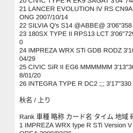
20 CIVIC TYPE R EK9 SAGAT 3'04"74
21 LANCER EVOLUTION IV RS CN9A 
ONG 2007/10/14
22 SILVIA Q's S14 @ABBE@ 3'06"358
23 180SX TYPE II RPS13 LCT 3'06"7
0
24 IMPREZA WRX STi GDB RODZ 3'10
04/29
25 CIVIC SiR II EG6 MMMMMM 3'13"3
8/01/20
26 INTEGRA TYPE R DC2 ;;; 3'17"330
秋名 / 上り
Rank 車種 略称 カード名 タイム 地域
1 IMPREZA WRX type R STi Version 