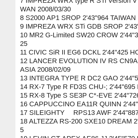
7 IMPREZA WRX type R STi Version V
WAN 2008/03/30
8 S2000 AP1 SROP 2'43"964 TAIWAN 
9 IMPREZA WRX STi GDB SROP 2'43"
10 MR2 G-Limited SW20 CROW 2'44"3
25
11 CIVIC SiR II EG6 DCKL 2'44"425 
12 LANCER EVOLUTION IV RS CN9A 
ASIA 2008/02/09
13 INTEGRA TYPE R DC2 GAO 2'44"5
14 RX-7 Type R FD3S CHU-; 2'44"695
15 RX-8 Type S SE3P C*-EVE 2'44"72
16 CAPPUCCINO EA11R QUINN 2'44"
17 SILEIGHTY RPS13 AWF 2'44"887
18 ALTEZZA RS-200 SXE10 DREAM 2'
5