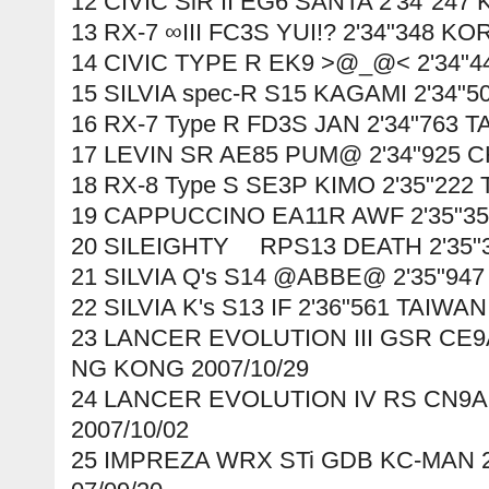
12 CIVIC SiR II EG6 SANTA 2'34"247
13 RX-7 ∞III FC3S YUI!? 2'34"348 KO
14 CIVIC TYPE R EK9 >@_@< 2'34"4
15 SILVIA spec-R S15 KAGAMI 2'34"5
16 RX-7 Type R FD3S JAN 2'34"763 T
17 LEVIN SR AE85 PUM@ 2'34"925 CH
18 RX-8 Type S SE3P KIMO 2'35"222 
19 CAPPUCCINO EA11R AWF 2'35"353
20 SILEIGHTY RPS13 DEATH 2'35"3
21 SILVIA Q's S14 @ABBE@ 2'35"947
22 SILVIA K's S13 IF 2'36"561 TAIWAN
23 LANCER EVOLUTION III GSR CE
NG KONG 2007/10/29
24 LANCER EVOLUTION IV RS CN9A
2007/10/02
25 IMPREZA WRX STi GDB KC-MAN 