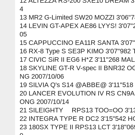
12 ALTEZZA RS-200 SXE10 DREAM 3'
4
13 MR2 G-Limited SW20 MOZZI 3'06"
14 LEVIN GT-APEX AE86 LYYS! 3'07
05
15 CAPPUCCINO EA11R SANTA 3'07"
16 RX-8 Type S SE3P KIMO 3'07"982 
17 CIVIC SiR II EG6 H*Z 3'11"268 MA
18 SKYLINE GT-R V-spec II BNR32 
NG 2007/10/06
19 SILVIA Q's S14 @ABBE@ 3'11"518
20 LANCER EVOLUTION IV RS CN9A 
ONG 2007/10/14
21 SILEIGHTY RPS13 TOO=OO 3'13"
22 INTEGRA TYPE R DC2
3'15"542 
23 180SX TYPE II RPS13 LCT 3'18"0