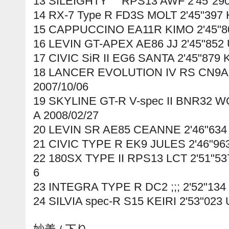
13 SILEIGHTY RPS13 AWF 2'45"290
14 RX-7 Type R FD3S MOLT 2'45"397
15 CAPPUCCINO EA11R KIMO 2'45"80
16 LEVIN GT-APEX AE86 JJ 2'45"852 
17 CIVIC SiR II EG6 SANTA 2'45"879
18 LANCER EVOLUTION IV RS CN9A
2007/10/06
19 SKYLINE GT-R V-spec II BNR32 W
A 2008/02/27
20 LEVIN SR AE85 CEANNE 2'46"634
21 CIVIC TYPE R EK9 JULES 2'46"96
22 180SX TYPE II RPS13 LCT 2'51"5
6
23 INTEGRA TYPE R DC2 ;;; 2'52"134
24 SILVIA spec-R S15 KEIRI 2'53"023