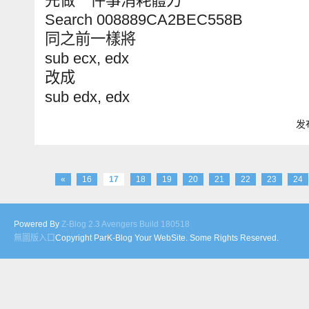
先做一件事消耗體力
Search 008889CA2BEC558B
同之前一樣將
sub ecx, edx
改成
sub edx, edx
发布
«
16
17
18
19
20
21
22
23
24
Powered By
Z-Blog 2.3 Avengers Build 180518
無圖版入口
Copyright ParK-Blog Your WebSite. Some Rights Reserved.