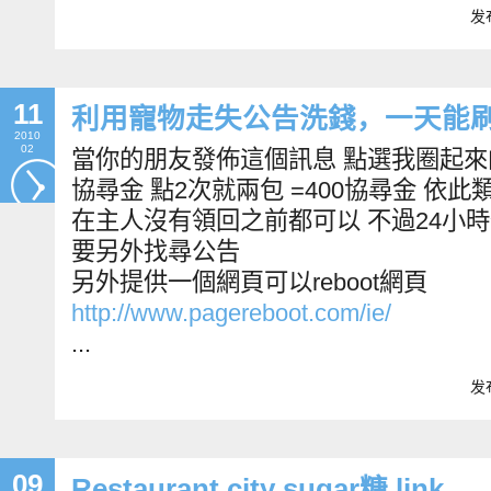
发布
11
利用寵物走失公告洗錢，一天能刷
2010
02
當你的
朋友
發佈這個訊息 點選我圈起來
協尋金 點2次就兩包 =400協尋金 依此
在主人沒有領回之前都可以 不過24小
要另外找尋公告
另外提供一個網頁可以reboot網頁
http://www.pagereboot.com/ie/
...
发布
09
Restaurant city sugar糖 link