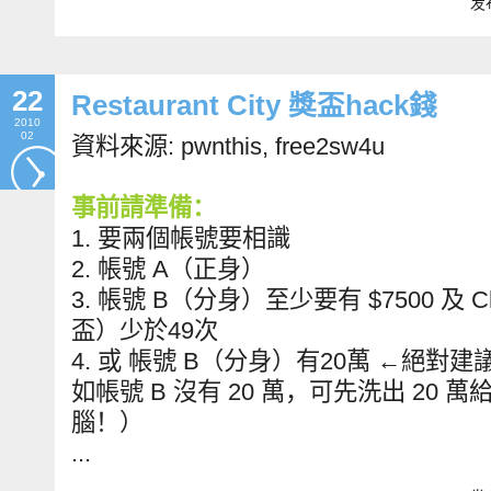
发布
22
Restaurant City 獎盃hack錢
2010
02
資料來源: pwnthis, free2sw4u
事前請準備：
1. 要兩個帳號要相識
2. 帳號 A（正身）
3. 帳號 B（分身）至少要有 $7500 及 Ch
盃）少於49次
4. 或 帳號 B（分身）有20萬 ←絕對建
如帳號 B 沒有 20 萬，可先洗出 20 
腦！）
...