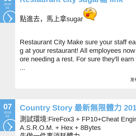
2010
02
點進去，馬上拿sugar
Restaurant
City
Make sure your staff ea
g at your restaurant! All employees now 
ore
need
ing a rest. For sure they'll ea
...
发布
07
Country Story 最新無限體力 2010
2010
02
測試環境:FireFox3 + FP10+Cheat Engi
A.S.R.O.M. + Hex + 8Bytes